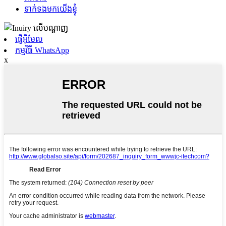
ទាក់ទងមកយើងខ្ញុំ
ផ្ញើអ៊ីមែល
កម្មវិធី WhatsApp
x