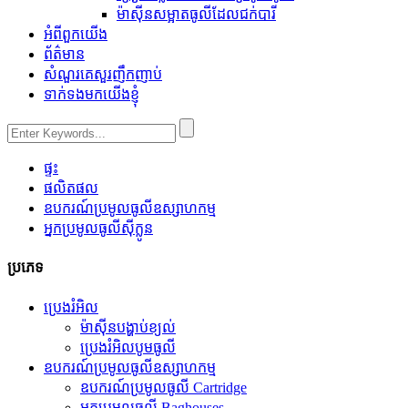
ម៉ាស៊ីនសម្អាតធូលីដែលជក់បារី
អំពីពួកយើង
ព័ត៌មាន
សំណួរគេសួរញឹកញាប់
ទាក់ទងមកយើងខ្ញុំ
ផ្ទះ
ផលិតផល
ឧបករណ៍ប្រមូលធូលីឧស្សាហកម្ម
អ្នកប្រមូលធូលីស៊ីក្លូន
ប្រភេទ
ប្រេងរំអិល
ម៉ាស៊ីនបង្ហាប់ខ្យល់
ប្រេងរំអិលបូមធូលី
ឧបករណ៍ប្រមូលធូលីឧស្សាហកម្ម
ឧបករណ៍ប្រមូលធូលី Cartridge
អ្នកប្រមូលធូលី Baghouses