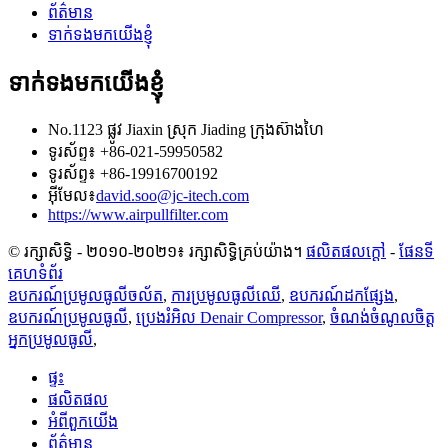
ព័ត៌មាន
ទាក់ទងមកយើងខ្ញុំ
ទាក់ទងមកយើងខ្ញុំ
No.1123 ផ្លូវ Jiaxin ស្រុក Jiading ក្រុងស៊ាងហៃ
ទូរស័ព្ទ៖ +86-021-59950582
ទូរស័ព្ទ៖ +86-19916700192
អ៊ីមែល៖
david.soo@jc-itech.com
https://www.airpullfilter.com
© រក្សាសិទ្ធិ - ២០១០-២០២១៖ រក្សាសិទ្ធិគ្រប់យ៉ាង។
ផលិតផលក្តៅ
-
ផែនទី
គេហទំព័រ
ឧបករណ៍ប្រមូលធូលីចល័ត
,
ការប្រមូលធូលីឈើ
,
ឧបករណ៍ដកផ្សែង
,
ឧបករណ៍ប្រមូលធូលី
,
ប្រេងរំអិល Denair Compressor
,
ចំណង់ចំណូលចិត្ត
អ្នកប្រមូលធូលី
,
ផ្ទះ
ផលិតផល
អំពីពួកយើង
ព័ត៌មាន