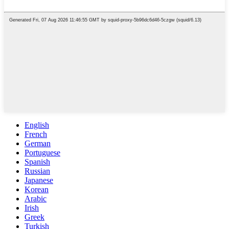
English
French
German
Portuguese
Spanish
Russian
Japanese
Korean
Arabic
Irish
Greek
Turkish