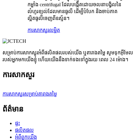
កម្លាំង centrifugal ដែលបង្កើតដោយចលនាបង្វិលនៃ
លំហូរខ្យល់ដែលមានធូលី ដើម្បីបំបែក និងចាប់ភាគ
ល្អិតធូលីចេញពីឧស្ម័ន។
ការសាកសួរ
លម្អិត
សម្រាប់ការសាកសួរអំពីផលិតផលរបស់យើង ឬតារាងតម្លៃ សូមទុកអ៊ីមែល
របស់អ្នកមកយើងខ្ញុំ ហើយយើងនឹងទាក់ទងទៅក្នុងរយៈពេល 24 ម៉ោង។
ការសាកសួរ
ការសាកសួរសម្រាប់តារាងតម្លៃ
ព័ត៌មាន
ផ្ទះ
ផលិតផល
អំពីពួកយើង