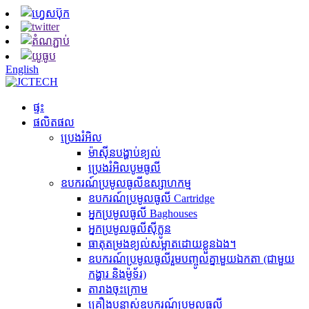
English
ផ្ទះ
ផលិតផល
ប្រេងរំអិល
ម៉ាស៊ីនបង្ហាប់ខ្យល់
ប្រេងរំអិលបូមធូលី
ឧបករណ៍ប្រមូលធូលីឧស្សាហកម្ម
ឧបករណ៍ប្រមូលធូលី Cartridge
អ្នកប្រមូលធូលី Baghouses
អ្នកប្រមូលធូលីស៊ីក្លូន
ធាតុតម្រងខ្យល់សម្អាតដោយខ្លួនឯង។
ឧបករណ៍ប្រមូលធូលីរួមបញ្ចូលគ្នាមួយឯកតា (ជាមួយ
កង្ហារ និងម៉ូទ័រ)
តារាងចុះក្រោម
គ្រឿងបន្លាស់ឧបករណ៍ប្រមូលធូលី