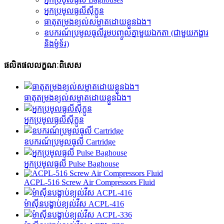
អ្នកប្រមូលធូលីស៊ីក្លូន
ធាតុតម្រងខ្យល់សម្អាតដោយខ្លួនឯង។
ឧបករណ៍ប្រមូលធូលីរួមបញ្ចូលគ្នាមួយឯកតា (ជាមួយកង្ហារ
និងម៉ូទ័រ)
ផលិតផលលក្ខណៈពិសេស
ធាតុតម្រងខ្យល់សម្អាតដោយខ្លួនឯង។
អ្នកប្រមូលធូលីស៊ីក្លូន
ឧបករណ៍ប្រមូលធូលី Cartridge
អ្នកប្រមូលធូលី Pulse Baghouse
ACPL-516 Screw Air Compressors Fluid
ម៉ាស៊ីនបង្ហាប់ខ្យល់វីស ACPL-416