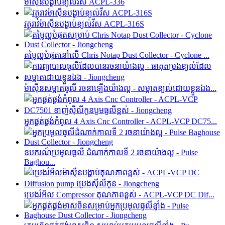
ម៉ាស៊ីនបង្ហាប់ខ្យល់វីស ACPL-336
វត្ថុរាវម៉ាស៊ីនបង្ហាប់ខ្យល់វីស ACPL-316S
តម្លៃល្អបំផុតនៅលើ Chris Notap Dust Collector - Cyclone ...
ម៉ាស៊ីនសម្អាតធូលី រចនាឡើងយ៉ាងល្អ - សម្អាតខ្យល់ដោយខ្លួនឯង...
អ្នកផ្គត់ផ្គង់កំពូល 4 Axis Cnc Controller - ACPL-VCP DC75...
ឧបករណ៍ប្រមូលធូលី ដំណាក់កាលទី 2 រចនាយ៉ាងល្អ - Pulse
Baghou...
ប្រេងរំអិល Compressor គុណភាពខ្ពស់ - ACPL-VCP DC Dif...