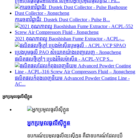
ក្រុមហ៊ុនផ្គត់ផ្គង់មាសចិន សម្រាប់អ្នកប្រមូលធូលីខ្លាំង - Pu...
ការរចនាវិជ្ជាជីវៈ Dustek Dust Collector - Pulse B...
2021 គុណភាពល្អ Baoshishan Fume Extractor - ACPL-...
ផលិតផលថ្មីក្តៅៗ ប្រេងរំអិលម៉ាស៊ីន - ACPL-VCP S...
ផលិតផលកំពុងពេញនិយម Advanced Powder Coating Line -
AC...
អ្នកប្រមូលធូលីស៊ីក្លូន
អ្នកប្រមូលធូលីស៊ីក្លូន
ឧបករណ៍ប្រមូលធូលីព្យុះស៊ីក្លូន គឺជាឧបករណ៍ដែលប្រើ